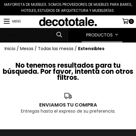
MAYORISTA DE MUEBLES. SOMOS PROVEEDORES DE MUEBLES PARA BARES,
HOTELES, ESTUDIOS DE ARQUITECTURA Y MUEBLERÍAS.
MENÚ
0
PRODUCTOS
Inicio
/
Mesas
/
Todas las mesas
/
Extensibles
No tenemos resultados para tu
búsqueda. Por favor, intentá con otros
filtros.
ENVIAMOS TU COMPRA
Entregas hasta el expreso de su preferencia.